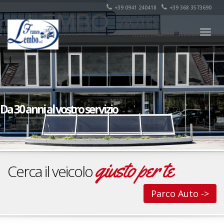
+39 0941 240418
+39 368 3573690
Togg
navig
Da 30 anni al vostro servizio
giusto per te
Cerca il veicolo
Parco Auto ->